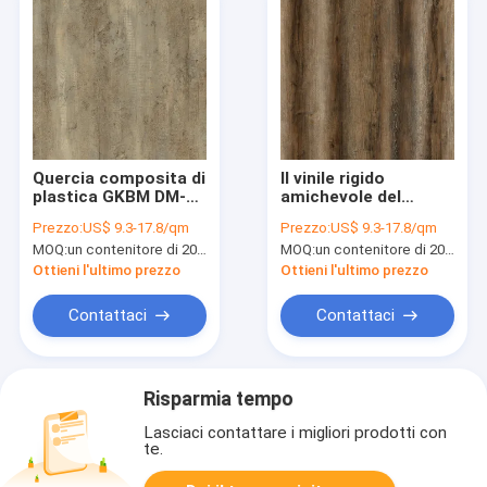
Quercia composita di
Il vinile rigido
plastica GKBM DM-
amichevole del
W40049 della
centro di Eco SPC
Prezzo:
US$ 9.3-17.8/qm
Prezzo:
US$ 9.3-17.8/qm
Gotland del centro
che pavimenta la
MOQ:
un contenitore di 20FT, o 2500 metri quadri;
MOQ:
un contenitore di 20FT, o 2500 metri quadri;
della prova umida
quercia Unilin
della pietra
dell'acquamarina di
Ottieni l'ultimo prezzo
Ottieni l'ultimo prezzo
rinnovabile rigida di
0.4mm clicca GKBM
SPC 4mm
DM-W40053
Contattaci
Contattaci
Risparmia tempo
Lasciaci contattare i migliori prodotti con
te.