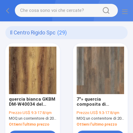
Il Centro Rigido Spc
(29)
quercia bianca GKBM
7"» quercia
DM-W40034 del
composita di
centro di 5mm 4mm
plastica GKBM DM-
Prezzo:
US$ 9.3-17.8/qm
Prezzo:
US$ 9.3-17.8/qm
SPC del vinile del
W40035 dello
MOQ:
un contenitore di 20FT, o 2500 metri quadri;
MOQ:
un contenitore di 20FT, o 2500 metri quadri;
carbone rigido della
Scarabeo del centro
plancia
X48 della pietra ultra
Ottieni l'ultimo prezzo
Ottieni l'ultimo prezzo
sottile rigida di SPC