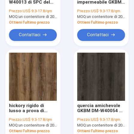
W40013 di SPC del
impermeabile GKBM
spina di pesce spc
centro rigido
DM-W40021 della
Prezzo:
US$ 9.3-17.8/qm
Prezzo:
US$ 9.3-17.8/qm
resistente all'uso di
plancia del vinile del
MOQ:
Pavimentazione di clic di SPC
un contenitore di 20FT, o 2500 metri quadri;
MOQ:
un contenitore di 20FT, o 2500 metri quadri;
5mm alta
centro di 0.6mm SPC
Ottieni l'ultimo prezzo
Ottieni l'ultimo prezzo
Pavimentazione composita di plastica della pietra
Contattaci
Contattaci
il centro rigido spc
Pavimentazione del vinile di SPC
Pavimentazione di legno di SPC
Pavimentazione di marmo del vinile
Pavimentazione del vinile del granito
hickory rigido di
quercia amichevole
Pavimentazione del vinile del cemento
lusso a prova di
GKBM DM-W40054 di
fuoco GKBM DM-
avvolgimento della
Prezzo:
US$ 9.3-17.8/qm
Prezzo:
US$ 9.3-17.8/qm
W40020 della
prova umida di Eco
Pavimentazione di pietra del vinile del modello
MOQ:
un contenitore di 20FT, o 2500 metri quadri;
MOQ:
un contenitore di 20FT, o 2500 metri quadri;
pavimentazione di
della plancia di lusso
SPC del centro di
del vinile del centro
Ottieni l'ultimo prezzo
Ottieni l'ultimo prezzo