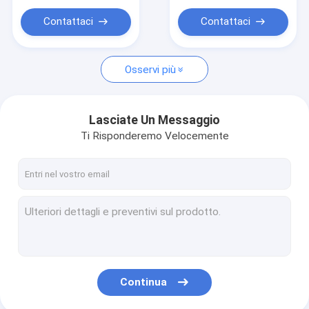
Pavimentazione del vinile del tappeto
4mm
di 6mm SPC
Contattaci
Contattaci
Profili della finestra di UPVC
Osservi più
Lasciate Un Messaggio
Ti Risponderemo Velocemente
Continua