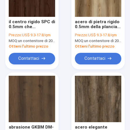
Circa noi
Giro della fabbrica
il centro rigido SPC di
acero di pietra rigido
0.5mm che
0.5mm della plancia
Controllo di qualità
pavimenta il tasso a
del vinile del centro
Prezzo:
US$ 9.3-17.8/qm
Prezzo:
US$ 9.3-17.8/qm
prova di fuoco GKBM
di 0.3mm 0.4mm
MOQ:
un contenitore di 20FT, o 2500 metri quadri;
MOQ:
un contenitore di 20FT, o 2500 metri quadri;
DM-W40026 del
GKBM DM-W40017
Contattici
Vermont
Ottieni l'ultimo prezzo
Ottieni l'ultimo prezzo
Notizie
Contattaci
Contattaci
Richieda una citazione
pavimentazione 5mm di spc
pavimentazione 4mm di spc
PAVIMENTAZIONE DI SPC
abrasione GKBM DM-
acero elegante