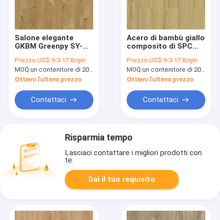
Salone elegante
Acero di bambù giallo
GKBM Greenpy SY-
composito di SPC
W1003 della
GKBM SY-W3002 del
Prezzo:
US$ 9.3-17.8/qm
Prezzo:
US$ 9.3-17.8/qm
pavimentazione della
pavimento di Deco di
MOQ:
un contenitore di 20FT, o 2500 metri quadri;
MOQ:
un contenitore di 20FT, o 2500 metri quadri;
quercia 4mm SPC
clic della pietra
Ottieni l'ultimo prezzo
Ottieni l'ultimo prezzo
Contattaci
Contattaci
Risparmia tempo
Lasciaci contattare i migliori prodotti con
te.
Dai il tuo requisito