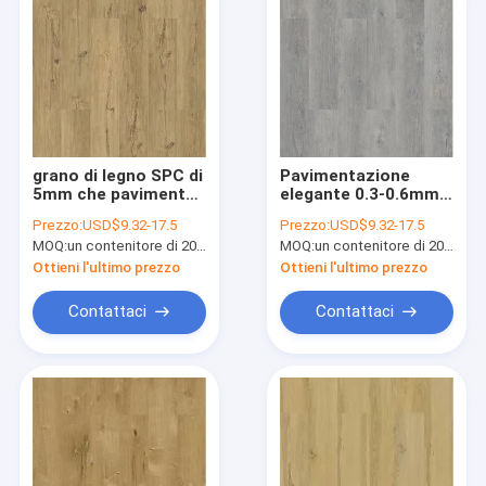
grano di legno SPC di
Pavimentazione
5mm che pavimenta
elegante 0.3-0.6mm
tramonto Burlywood
GKBM Greenpy MJ-
Prezzo:
USD$9.32-17.5
Prezzo:
USD$9.32-17.5
Eco GKBM
W6009 di Grey Click
MOQ:
un contenitore di 20FT; o 2500 metri quadri.
MOQ:
un contenitore di 20FT; o 2500 metri quadri.
amichevole MJ-
Stone Plastic
W6003 della spiaggia
Composite della
Ottieni l'ultimo prezzo
Ottieni l'ultimo prezzo
di clic di Unilin
foschia
Contattaci
Contattaci