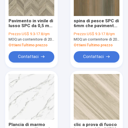
Pavimento in vinile di
spina di pesce SPC di
lusso SPC da 0,5 mm
6mm che pavimenta
a spina di pesce
il grano
Prezzo:
US$ 9.3-17.8/qm
Prezzo:
US$ 9.3-17.8/qm
incombustibile
MOQ:
un contenitore di 20FT, o 2500 metri quadri;
MOQ:
un contenitore di 20FT, o 2500 metri quadri;
insonorizzato GKBM
FT-W29171-2 di legno
Ottieni l'ultimo prezzo
Ottieni l'ultimo prezzo
di Burlywood di clic di
Unilin
Contattaci
Contattaci
Casa
Prodotti
Mostra VR
Plancia di marmo
clic a prova di fuoco