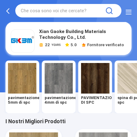
Xian Gaoke Building Materials
Technology Co., Ltd.
22
5.0
Fornitore verificato
YEARS
pavimentazione
pavimentazione
PAVIMENTAZIONE
spina di 
5mm di spc
4mm di spc
DI SPC
spc
I Nostri Migliori Prodotti