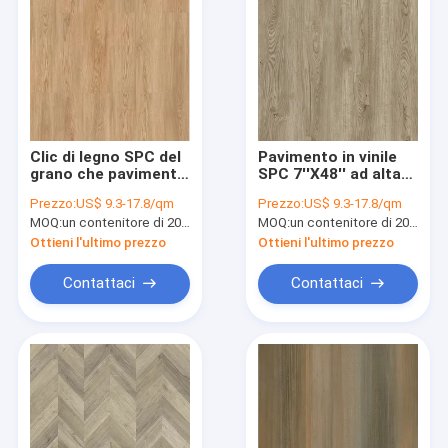
Clic di legno SPC del
Pavimento in vinile
grano che pavimenta
SPC 7''X48'' ad alta
la quercia gloriosa
abrasione
Prezzo:
US$ 9.3-17.8/qm
Prezzo:
US$ 9.3-17.8/qm
GKBM Greenpy SY-
MOQ:
un contenitore di 20FT, o 2500 metri quadri;
MOQ:
un contenitore di 20FT, o 2500 metri quadri;
W1002 della gioventù
di 4mm
Ottieni l'ultimo prezzo
Ottieni l'ultimo prezzo
Contattaci
Contattaci