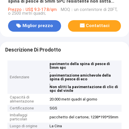
spina di pesce di 5mm SPC resistente non slitta
GKBM FT-W29170-4
Prezzo：US$ 9.3-17.8/qm
MOQ：un contenitore di 20FT,
o 2500 metri quadri;
Miglior prezzo
Contattaci
Descrizione Di Prodotto
pavimento della spina di pesce di
5mm spc
,
pavimentazione amichevole della
Evidenziare
spina di pesce di eco
,
Non slitti la pavimentazione di clic di
spc del vinile
Capacità di
20.000 metri quadri al giorno
alimentazione
Certificazione
SGS
Imballaggi
pacchetto del cartone; 1238*195*55mm
particolari
Luogo di origine
La Cina