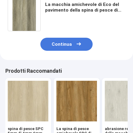
La macchia amichevole di Eco del
pavimento della spina di pesce di
5mm SPC resistente non slitta
GKBM FT-W29170-4
Continua
Prodotti Raccomandati
spina di pesce SPC
La spina di pesce
abrasione resi