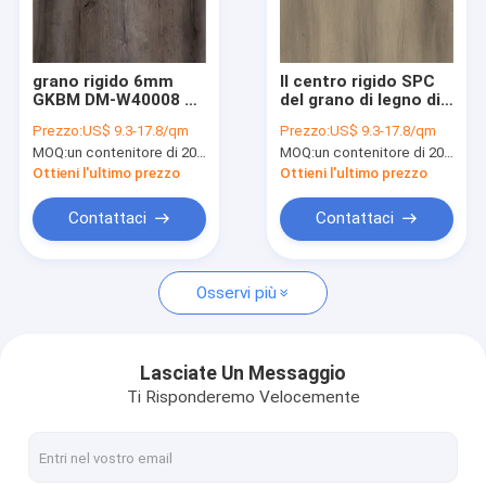
Circa noi
Giro della fabbrica
grano rigido 6mm
Il centro rigido SPC
GKBM DM-W40008 di
del grano di legno di
Controllo di qualità
legno di Burlywood
clic di Unilin che
Prezzo:
US$ 9.3-17.8/qm
Prezzo:
US$ 9.3-17.8/qm
dell'acero di SPC del
pavimenta Eco GKBM
MOQ:
un contenitore di 20FT, o 2500 metri quadri;
MOQ:
un contenitore di 20FT, o 2500 metri quadri;
centro di 5mm
amichevole DG-
Contattici
W50005B-2
Ottieni l'ultimo prezzo
Ottieni l'ultimo prezzo
Notizie
Contattaci
Contattaci
Richieda una citazione
Osservi più
pavimentazione 5mm di spc
Lasciate Un Messaggio
Ti Risponderemo Velocemente
pavimentazione 4mm di spc
PAVIMENTAZIONE DI SPC