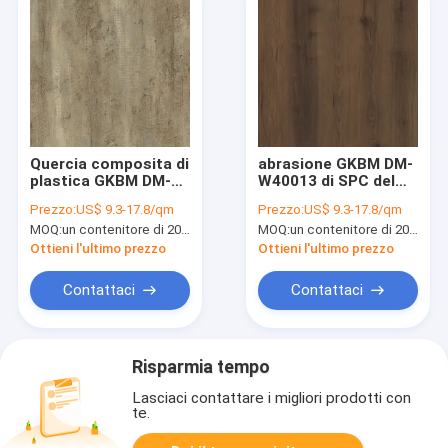
Quercia composita di
abrasione GKBM DM-
plastica GKBM DM-
W40013 di SPC del
W40049 della
centro rigido
Prezzo:
US$ 9.3-17.8/qm
Prezzo:
US$ 9.3-17.8/qm
Gotland del centro
resistente all'uso di
MOQ:
un contenitore di 20FT, o 2500 metri quadri;
MOQ:
un contenitore di 20FT, o 2500 metri quadri;
della prova umida
5mm alta
della pietra
Ottieni l'ultimo prezzo
Ottieni l'ultimo prezzo
rinnovabile rigida di
SPC 4mm
Contattaci
Contattaci
Risparmia tempo
Lasciaci contattare i migliori prodotti con
te.