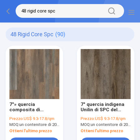
48 Rigid Core Spc
(90)
7"» quercia
7" quercia indigena
composita di
Unilin di SPC del
plastica GKBM DM-
centro rigido di X48»
Prezzo:
US$ 9.3-17.8/qm
Prezzo:
US$ 9.3-17.8/qm
W40035 dello
0.5mm clicca GKBM
MOQ:
un contenitore di 20FT, o 2500 metri quadri;
MOQ:
un contenitore di 20FT, o 2500 metri quadri;
Scarabeo del centro
DM-W40046
X48 della pietra ultra
Ottieni l'ultimo prezzo
Ottieni l'ultimo prezzo
sottile rigida di SPC