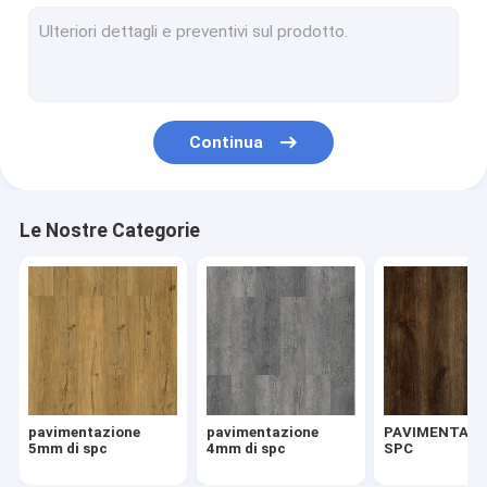
spina di pesce spc
Pavimentazione di clic di SPC
Pavimentazione composita di plastica della pietra
Continua
il centro rigido spc
Pavimentazione del vinile di SPC
Le Nostre Categorie
Pavimentazione di legno di SPC
Pavimentazione di marmo del vinile
Pavimentazione del vinile del granito
Pavimentazione del vinile del cemento
pavimentazione
pavimentazione
PAVIMENTAZI
Pavimentazione di pietra del vinile del modello
5mm di spc
4mm di spc
SPC