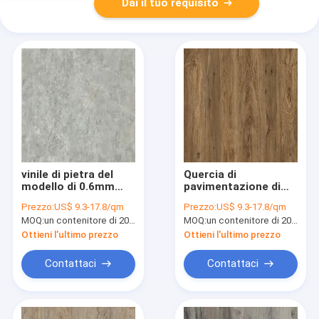
Dai il tuo requisito
vinile di pietra del
Quercia di
modello di 0.6mm
pavimentazione di
che pavimenta
legno resistente
Prezzo:
US$ 9.3-17.8/qm
Prezzo:
US$ 9.3-17.8/qm
5.5mm per la cucina
GKBM DP-W82264 del
MOQ:
un contenitore di 20FT, o 2500 metri quadri;
MOQ:
un contenitore di 20FT, o 2500 metri quadri;
GKBM ultra leggero
paese di SPC
DP-S82274
183x1220mm del
Ottieni l'ultimo prezzo
Ottieni l'ultimo prezzo
graffio
Contattaci
Contattaci