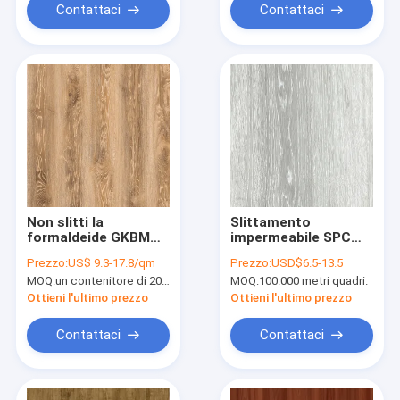
Contattaci
Contattaci
Non slitti la
Slittamento
formaldeide GKBM
impermeabile SPC
resistente ai colpi
della plancia
Prezzo:
US$ 9.3-17.8/qm
Prezzo:
USD$6.5-13.5
libero JR-W17034
moderna della
MOQ:
un contenitore di 20FT, o 2500 metri quadri;
MOQ:
100.000 metri quadri.
della pavimentazione
pavimentazione di
1220x183mm di clic
YA-M308-01 non
Ottieni l'ultimo prezzo
Ottieni l'ultimo prezzo
di SPC
Contattaci
Contattaci