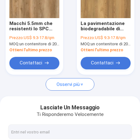
Circa noi
Giro della fabbrica
Macchi 5.5mm che
La pavimentazione
resistenti lo SPC
biodegradabile di
Controllo di qualità
clicca pavimentando
SPC clicca la plancia
Prezzo:
US$ 9.3-17.8/qm
Prezzo:
US$ 9.3-17.8/qm
il hickory americano
183mm GKBM
MOQ:
un contenitore di 20FT, o 2500 metri quadri;
MOQ:
un contenitore di 20FT, o 2500 metri quadri;
GKBM JR-W17019 di
fonoassorbente
Contattici
anti impatto
resistente UV JR-
Ottieni l'ultimo prezzo
Ottieni l'ultimo prezzo
riciclabile
W17025
Notizie
Contattaci
Contattaci
Richieda una citazione
Osservi più
pavimentazione 5mm di spc
Lasciate Un Messaggio
Ti Risponderemo Velocemente
pavimentazione 4mm di spc
PAVIMENTAZIONE DI SPC