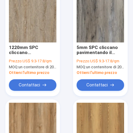
1220mm SPC
5mm SPC cliccano
cliccano
pavimentando il
pavimentando Eco
grano persiano
Prezzo:
US$ 9.3-17.8/qm
Prezzo:
US$ 9.3-17.8/qm
GKBM resistente ai
senza cuciture
MOQ:
un contenitore di 20FT, o 2500 metri quadri;
MOQ:
un contenitore di 20FT, o 2500 metri quadri;
colpi amichevole JR-
antibatterico GKBM
W17002
JR-W17013 di legno
Ottieni l'ultimo prezzo
Ottieni l'ultimo prezzo
di Burlywood della
quercia
Contattaci
Contattaci
Casa
Prodotti
Mostra VR