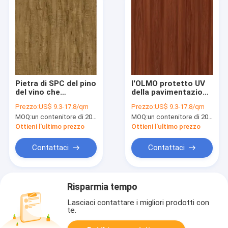
Pietra di SPC del pino
l'OLMO protetto UV
del vino che
della pavimentazione
pavimenta alta
di lusso del vinile di
Prezzo:
US$ 9.3-17.8/qm
Prezzo:
US$ 9.3-17.8/qm
elasticità a prova
0.5mm SPC protegge
MOQ:
un contenitore di 20FT, o 2500 metri quadri;
MOQ:
un contenitore di 20FT, o 2500 metri quadri;
d'umidità GKBM
il grano GKBM DG-
Greenpy SY-W1004
W50006B di legno di
Ottieni l'ultimo prezzo
Ottieni l'ultimo prezzo
Burlywood
Contattaci
Contattaci
Risparmia tempo
Lasciaci contattare i migliori prodotti con
te.