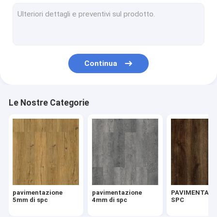
spina di pesce spc
Pavimentazione di clic di SPC
Pavimentazione composita di plastica della pietra
Continua
il centro rigido spc
Pavimentazione del vinile di SPC
Le Nostre Categorie
Pavimentazione di legno di SPC
Pavimentazione di marmo del vinile
Pavimentazione del vinile del granito
Pavimentazione del vinile del cemento
pavimentazione
pavimentazione
PAVIMENTAZI
Pavimentazione di pietra del vinile del modello
5mm di spc
4mm di spc
SPC