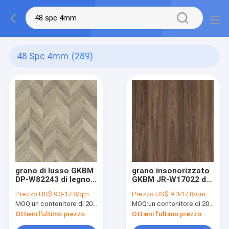
48 Spc 4mm
(289)
grano di lusso GKBM
grano insonorizzato
DP-W82243 di legno
GKBM JR-W17022 di
di Burlywood della
legno di Burlywood
Prezzo:
US$ 9.3-17.8/qm
Prezzo:
US$ 9.3-17.8/qm
quercia della spina di
della noce della
MOQ:
un contenitore di 20FT, o 2500 metri quadri;
MOQ:
un contenitore di 20FT, o 2500 metri quadri;
pesce della
pavimentazione del
pavimentazione del
vinile di SPC di clic di
Ottieni l'ultimo prezzo
Ottieni l'ultimo prezzo
vinile di 0.5mm SPC
1220mm