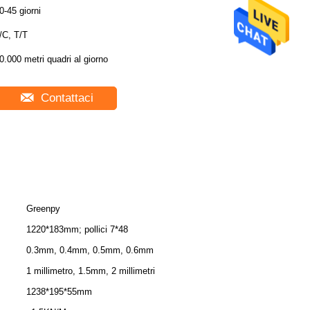
0-45 giorni
/C, T/T
0.000 metri quadri al giorno
Contattaci
Greenpy
1220*183mm; pollici 7*48
0.3mm, 0.4mm, 0.5mm, 0.6mm
1 millimetro, 1.5mm, 2 millimetri
1238*195*55mm