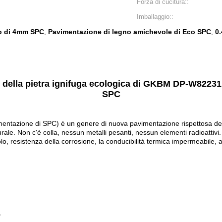
Forza di cucitura::
Imballaggio::
o di 4mm SPC
Pavimentazione di legno amichevole di Eco SPC
0
,
,
in della pietra ignifuga ecologica di GKBM DP-W8223
SPC
mentazione di SPC) è un genere di nuova pavimentazione rispettosa dell'
le. Non c'è colla, nessun metalli pesanti, nessun elementi radioattivi. 
ivolo, resistenza della corrosione, la conducibilità termica impermeabile,
y