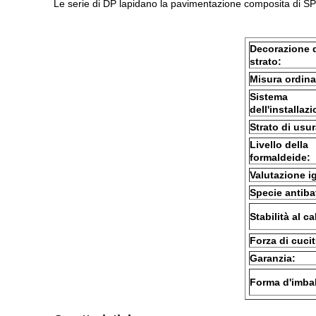
Le serie di DP lapidano la pavimentazione composita di SPC 
Decorazione 
strato:
Misura ordina
Sistema
dell'installaz
Strato di usur
Livello della
formaldeide:
Valutazione i
Specie antiba
Stabilità al ca
Forza di cucit
Garanzia:
Forma d'imbal