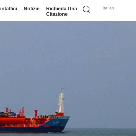
Italian
ntattici
Notizie
Richieda Una
Citazione