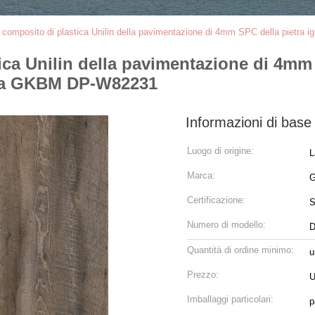
co composito di plastica Unilin della pavimentazione di 4mm SPC della pietr
tica Unilin della pavimentazione di 4mm
cca GKBM DP-W82231
Informazioni di base
Luogo di origine:
L
Marca:
G
Certificazione:
Numero di modello:
D
Quantità di ordine minimo:
u
Prezzo:
U
Imballaggi particolari:
p