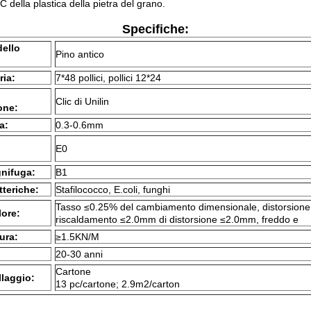
della plastica della pietra del grano.
Specifiche:
dello
Pino antico
ria:
7*48 pollici, pollici 12*24
Clic di Unilin
ione:
a:
0.3-0.6mm
E0
gnifuga:
B1
tteriche:
Stafilococco, E.coli, funghi
Tasso ≤0.25% del cambiamento dimensionale, distorsione 
lore:
riscaldamento ≤2.0mm di distorsione ≤2.0mm, freddo e
ura:
≥1.5KN/M
20-30 anni
Cartone
laggio:
13 pc/cartone; 2.9m2/carton