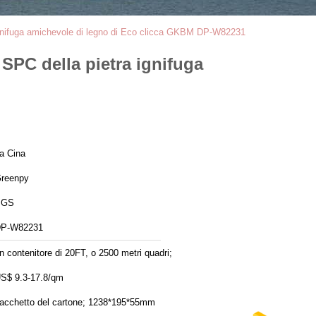
a ignifuga amichevole di legno di Eco clicca GKBM DP-W82231
 SPC della pietra ignifuga
a Cina
reenpy
SGS
P-W82231
n contenitore di 20FT, o 2500 metri quadri;
S$ 9.3-17.8/qm
acchetto del cartone; 1238*195*55mm