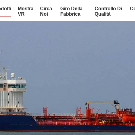
dotti
Mostra
Circa
Giro Della
Controllo Di
Co
VR
Noi
Fabbrica
Qualità