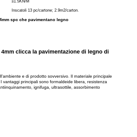
≥1.5KN/M
Inscatoli 13 pc/cartone; 2.9m2/carton.
.4mm spc che pavimentano legno
1 4mm clicca la pavimentazione di legno di
ambiente e di prodotto sovversivo. Il materiale principale
I vantaggi principali sono formaldeide libera, resistenza
 antiinquinamento, ignifuga, ultrasottile, assorbimento