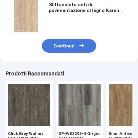
Slittamento anti di
pavimentazione di legno Karen
Pine GKBM DP-W82280 di 0.5mm
SPC
Continua
Prodotti Raccomandati
Click Grey Walnut
DP-W82295-4 Grigio
5mm Antiveget