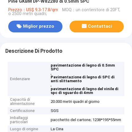
Pine GKBM DP-W82280 di 0.5mm SPC
Prezzo：US$ 9.3-17.8/qm
MOQ：un contenitore di 20FT,
o 2500 metri quadri;
Miglior prezzo
Contattaci
Descrizione Di Prodotto
pavimentazione di legno di 0.5mm
SPC
,
Pavimentazione di legno di SPC di
Evidenziare
anti slittamento
,
pavimentazione di legno del vinile di
spc di sguardo di 4mm
Capacità di
20.000 metri quadri al giorno
alimentazione
Certificazione
SGS
Imballaggi
pacchetto del cartone; 1238*195*55mm
particolari
Luogo di origine
La Cina